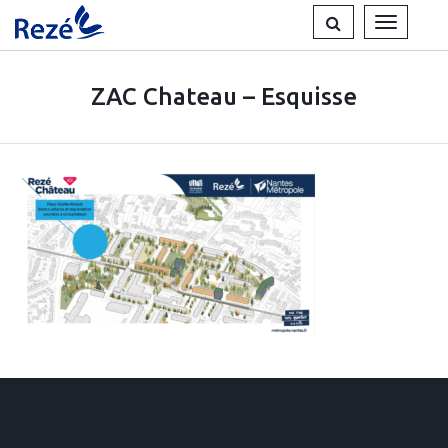
Gestion des traceurs
RECHERCHE
MENU
ZAC Chateau – Esquisse