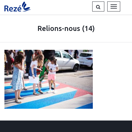
Gestion des traceurs
RECHERCHE
MENU
Relions-nous (14)